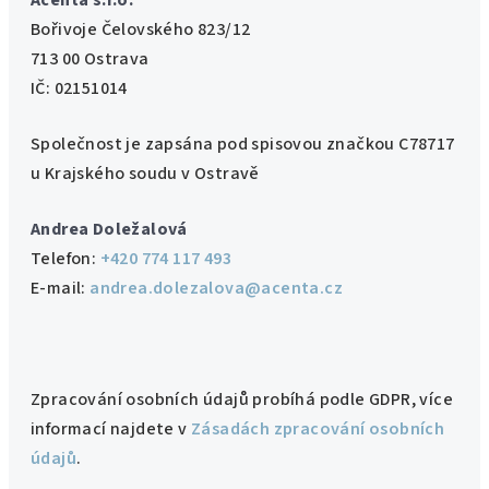
Acenta s.r.o.
Bořivoje Čelovského 823/12
713 00 Ostrava
IČ: 02151014
Společnost je zapsána pod spisovou značkou C78717
u Krajského soudu v Ostravě
Andrea Doležalová
Telefon:
+420 774 117 493
E-mail:
andrea.dolezalova@acenta.cz
Zpracování osobních údajů probíhá podle GDPR, více
informací najdete v
Zásadách zpracování osobních
údajů
.